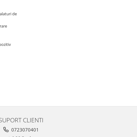
alaturi de
rare
pozitiv
SUPORT CLIENTI
0723070401