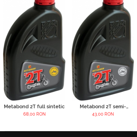
Metabond 2T full sintetic
Metabond 2T semi-
sintetic
68,00 RON
43,00 RON