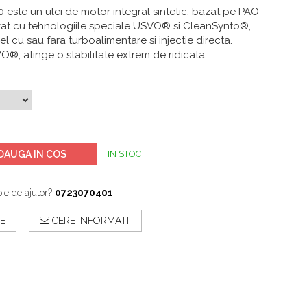
ste un ulei de motor integral sintetic, bazat pe PAO
izat cu tehnologiile speciale USVO® si CleanSynto®,
l cu sau fara turboalimentare si injectie directa.
O®, atinge o stabilitate extrem de ridicata
DAUGA IN COS
IN STOC
ie de ajutor?
0723070401
E
CERE INFORMATII