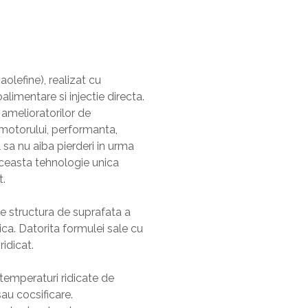
lefine), realizat cu
imentare si injectie directa.
 amelioratorilor de
 motorului, performanta,
sa nu aiba pierderi in urma
 Aceasta tehnologie unica
t.
e structura de suprafata a
ca. Datorita formulei sale cu
idicat.
temperaturi ridicate de
sau cocsificare.