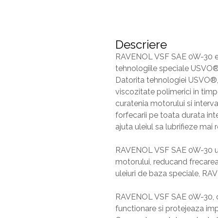
Descriere
RAVENOL VSF SAE 0W-30 este u
tehnologiile speciale USVO® 
Datorita tehnologiei USVO®, 
viscozitate polimerici in ti
curatenia motorului si inter
forfecarii pe toata durata in
ajuta uleiul sa lubrifieze mai
RAVENOL VSF SAE 0W-30 utiliz
motorului, reducand frecarea
uleiuri de baza speciale, RA
RAVENOL VSF SAE 0W-30, cu no
functionare si protejeaza impo