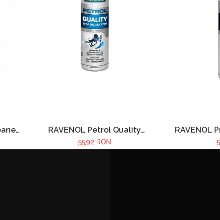
RAVENOL Petrol Quality
RAVENOL Pr
eaner
Stabilisator 300ml
55,92 RON
5