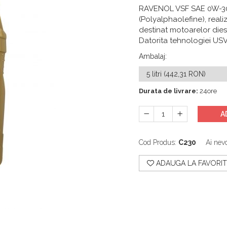
RAVENOL VSF SAE 0W-30 e
(Polyalphaolefine), real
destinat motoarelor diese
Datorita tehnologiei USV
Ambalaj
:
Durata de livrare:
24ore
A
Cod Produs:
C230
Ai nevo
ADAUGA LA FAVORIT