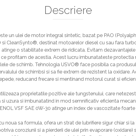
Descriere
n ulei de motor integral sintetic, bazat pe PAO (Polyalphao
si CleanSynto®, destinat motoarelor diesel cu sau fara turboal
atinge o stabilitate extrem de ridicata. Evitam dezavantajele
mp ce profitam de acestia. Acest lucru imbunatateste protectia
valele de schimb. Tehnologia USVO® face posibila ca produsul 
tervalului de schimbsi si sa fie extrem de rezistent la oxidare.
 repede, reducand frecare si mentinand motorul curat si eficien
eaza proprietatile pozitive ale tungstenului, care netezest
 si uzura si imbunatatind in mod semnificativ eficienta mecani
VENOL VSF SAE 0W-30 atinge un index de vascozitate foarte r
ua sa formula, ofera un strat de lubrifiere sigur chiar si la 
triva coroziunii si a pierderii de ulei prin evaporare (oxidare) 