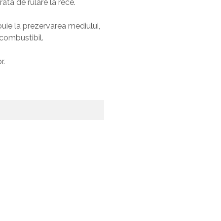
ata de rulare la rece.
ie la prezervarea mediului,
combustibil.
r.