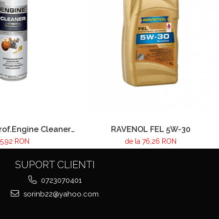
of.Engine Cleaner
RAVENOL FEL 5W-30
300ml
5,92 RON
de la 76,26 RON
SUPORT CLIENTI
0723070401
sorinb22@yahoo.com