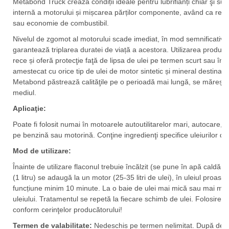
Metabond Truck crează condiții ideale pentru lubrifianți chiar şi sub
internă a motorului și mișcarea părților componente, având ca rezult
sau economie de combustibil.
Nivelul de zgomot al motorului scade imediat, în mod semnificativ. 
garantează triplarea duratei de viață a acestora. Utilizarea produsul
rece și oferă protecţie faţă de lipsa de ulei pe termen scurt sau în caz
amestecat cu orice tip de ulei de motor sintetic și mineral destinat p
Metabond păstrează calităţile pe o perioadă mai lungă, se mărește 
mediul.
Aplicaţie:
Poate fi folosit numai în motoarele autoutilitarelor mari, autocare, ut
pe benzină sau motorină. Conţine ingredienţi specifice uleiurilor de
Mod de utilizare:
Înainte de utilizare flaconul trebuie încălzit (se pune în apă caldă 
(1 litru) se adaugă la un motor (25-35 litri de ulei), în uleiul proasp
funcțiune minim 10 minute. La o baie de ulei mai mică sau mai mare
uleiului. Tratamentul se repetă la fiecare schimb de ulei. Folosirea
conform cerinţelor producătorului!
Termen de valabilitate:
Nedeschis pe termen nelimitat. După desc