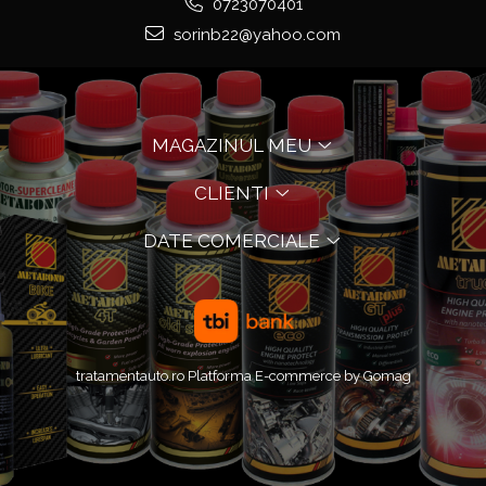
0723070401
sorinb22@yahoo.com
MAGAZINUL MEU
CLIENTI
DATE COMERCIALE
tratamentauto.ro
Platforma E-commerce by Gomag