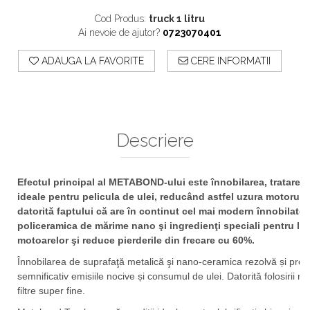
Cod Produs:
truck 1 litru
Ai nevoie de ajutor?
0723070401
ADAUGA LA FAVORITE
CERE INFORMATII
Descriere
Efectul principal al METABOND-ului este înnobilarea, tratarea 
ideale pentru pelicula de ulei, reducând astfel uzura motorulu
datorită faptului că are în continut cel mai modern înnobilato
policeramica de mărime nano şi ingredienţi speciali pentru lubr
motoarelor şi reduce pierderile din frecare cu 60%.
Înnobilarea de suprafaţă metalică şi nano-ceramica rezolvă și prob
semnificativ emisiile nocive și consumul de ulei. Datorită folosirii 
filtre super fine.