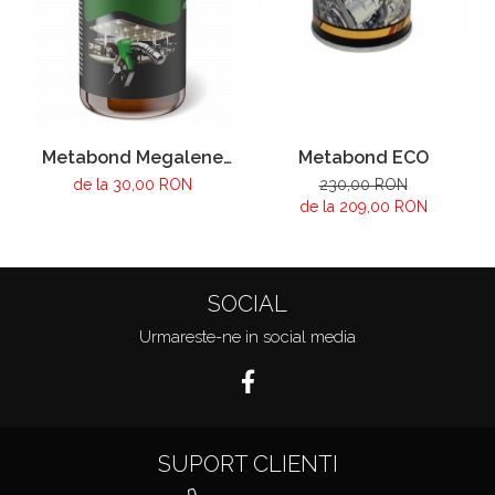
Metabond Megalene
Metabond ECO
Plus
de la 30,00 RON
230,00 RON
de la 209,00 RON
SOCIAL
Urmareste-ne in social media
SUPORT CLIENTI