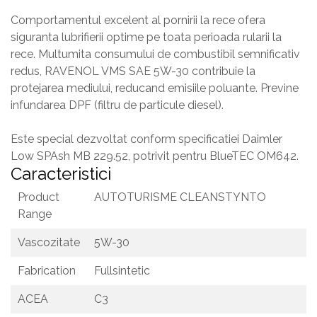
Comportamentul excelent al pornirii la rece ofera
siguranta lubrifierii optime pe toata perioada rularii la
rece. Multumita consumului de combustibil semnificativ
redus, RAVENOL VMS SAE 5W-30 contribuie la
protejarea mediului, reducand emisiile poluante. Previne
infundarea DPF (filtru de particule diesel).
Este special dezvoltat conform specificatiei Daimler
Low SPAsh MB 229.52, potrivit pentru BlueTEC OM642.
Caracteristici
Product
AUTOTURISME CLEANSTYNTO
Range
Vascozitate
5W-30
Fabrication
Fullsintetic
ACEA
C3