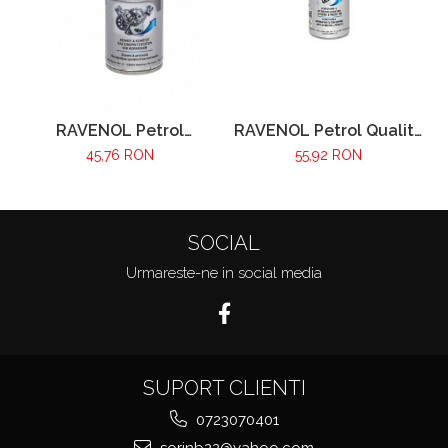
RAVENOL Petrol Quality
RAVENOL Petrol
Stabilisator 300ml
System Cleaner 300ml
55,92 RON
45,76 RON
SOCIAL
Urmareste-ne in social media
SUPORT CLIENTI
0723070401