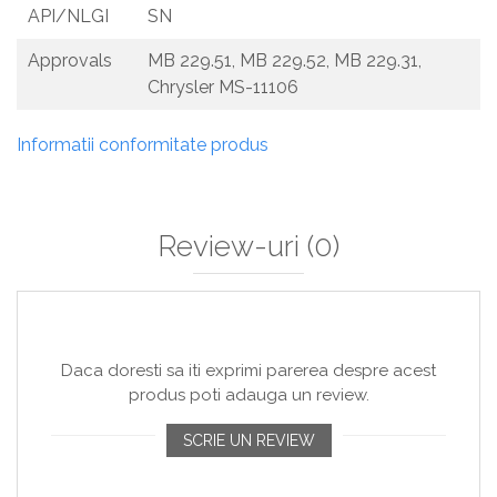
API/NLGI
SN
Approvals
MB 229.51, MB 229.52, MB 229.31,
Chrysler MS-11106
Informatii conformitate produs
Review-uri
(0)
Daca doresti sa iti exprimi parerea despre acest
produs poti adauga un review.
SCRIE UN REVIEW