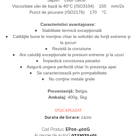
Săpun Litiu/ calciu
Viscozitate ulei de bază la 40°C (ISO3104) 150 mm/2s
Punct de picurare (ISO2176) 170 °C
Caracteristici avantajoase:
● Stabilitate termică excepţională
● Calităţile bune le menţine chiar la solicitări de forţă extreme şi
la şocuri
● Rezistă la coroziune
● Are calutăţi excepţionale la presiuni extreme şi la uzuri
● Împiedică coroziunea pieselor
● Asigură ungere perfectă chiar în prezenţa apei
● Se caracterizează prin pompabilitate
● Nu conţine metale grele
Provenienţă:
Belgia.
Ambalaj:
400g, 5kg.
STOC EPUIZAT
Durata de livrare:
24ore
Cod Produs:
EP00-400G
Ai nevoie de ajutor?
0723070401