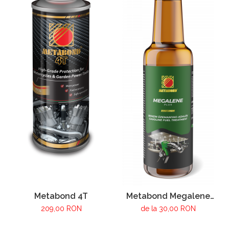
Metabond 4T
Metabond Megalene
Plus
209,00 RON
de la 30,00 RON