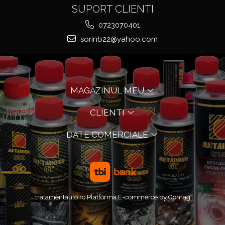
SUPORT CLIENTI
0723070401
sorinb22@yahoo.com
MAGAZINUL MEU
CLIENTI
DATE COMERCIALE
tratamentauto.ro
Platforma E-commerce by Gomag