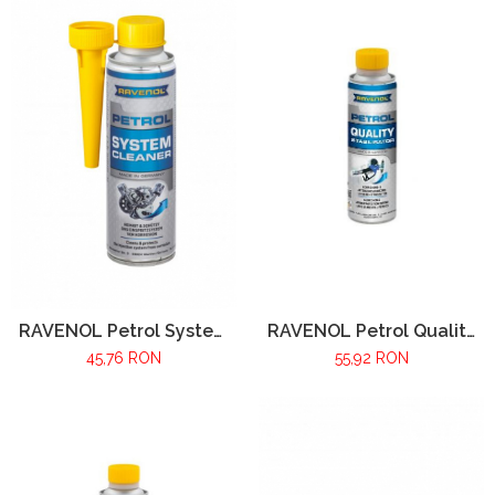
RAVENOL Petrol Quality
RAVENOL Petrol System
Stabilisator 300ml
Cleaner 300ml
55,92 RON
45,76 RON