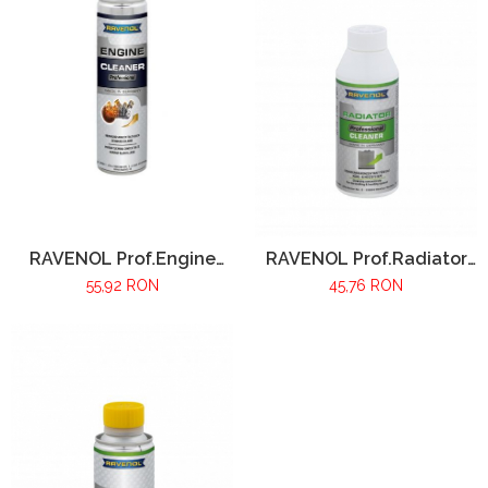
RAVENOL Prof.Engine
RAVENOL Prof.Radiator
Cleaner 300ml
Cleaner 250ml
55,92 RON
45,76 RON