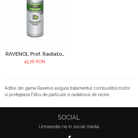
RAVENOL Prof. Radiator
Stop Leak 300ml
45,76 RON
Aditivi din gama Ravenol asigura tratamentul combustibil,motor
si protejeaza Filtru de particule si radiatorul de racire
SOCIAL
Urmareste-ne in social media