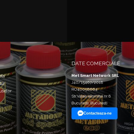
DATE COMERCIALE
Met Smart Network SRL
ata
J40/15467/2018
tur
RO40058664
uselor
Str.Valea Ialomitei nr.8
Bucuresti, Bucuresti
Contacteaza-ne