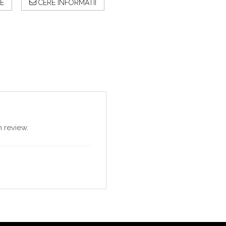
E
CERE INFORMATII
 review.