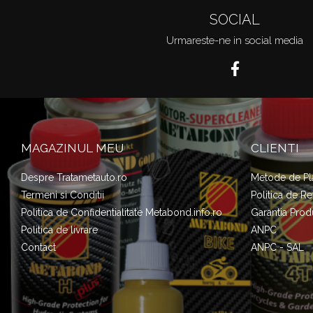
SOCIAL
Urmareste-ne in social media
MAGAZINUL MEU
CLIENTI
Despre Tratametauto.ro
Metode de Pl
Termeni si Conditii
Politica de Re
Politica de Confidentialitate Metabond.info.ro
Garantia Prod
Politica de livrare
ANPC
Contact
ANPC - SAL