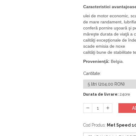
Caracteristici avantajoas
ulei de motor economic, sc
de mare randament, lubrifia
conferă pornire uşoară şi p
măreşte durata de viaţă a c
calităţi excepţionale de înd
scade emisia de noxe
calităţi bune de stabilitate 
Provenienţă:
Belgia.
Cantitate
:
Durata de livrare:
24ore
A
Cod Produs:
Met Speed 10