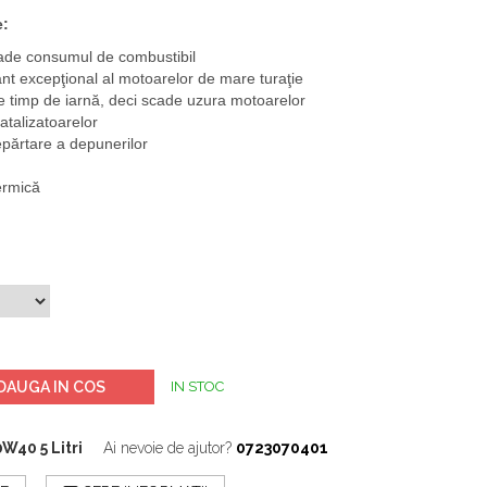
e:
ade consumul de combustibil
nt excepţional al motoarelor de mare turaţie
e timp de iarnă, deci scade uzura motoarelor
atalizatoarelor
epărtare a depunerilor
termică
DAUGA IN COS
IN STOC
W40 5 Litri
Ai nevoie de ajutor?
0723070401