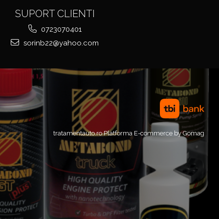
SUPORT CLIENTI
0723070401
sorinb22@yahoo.com
tratamentauto.ro
Platforma E-commerce by Gomag