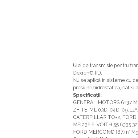
Ulei de transmisie pentru tra
Dexron® IID.
Nu se aplică în sisteme cu ce
presiune hidrostatică, cât şi 
Specificaţii:
GENERAL MOTORS 6137 M-
ZF TE-ML 03D, 04D, 09, 11A,
CATERPILLAR TO-2, FORD 
MB 236.6, VOITH 55.6335.32
FORD MERCON® (87) n° M90