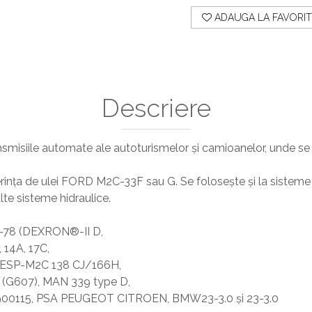
ADAUGA LA FAVORIT
Descriere
nsmisiile automate ale autoturismelor şi camioanelor, unde se 
rinţa de ulei FORD M2C-33F sau G. Se foloseşte şi la sisteme 
alte sisteme hidraulice.
78 (DEXRON®-II D,
 14A, 17C,
ESP-M2C 138 CJ/166H,
 (G607), MAN 339 type D,
0115, PSA PEUGEOT CITROEN, BMW23-3.0 şi 23-3.0