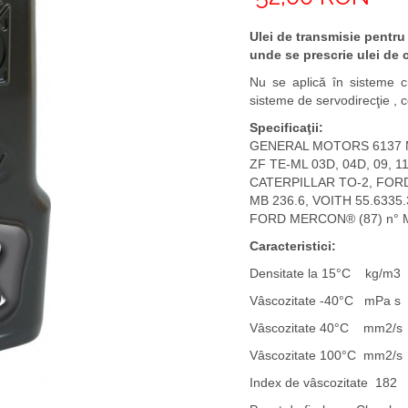
Ulei de transmisie pentru
unde se prescrie ulei de 
Nu se aplică în sisteme 
sisteme de servodirecţie , c
Specificaţii:
GENERAL MOTORS 6137 M
ZF TE-ML 03D, 04D, 09, 11
CATERPILLAR TO-2, FORD
MB 236.6, VOITH 55.6335.
FORD MERCON® (87) n° M
Caracteristici:
Densitate la 15°C kg/m3
Vâscozitate -40°C mPa s
Vâscozitate 40°C mm2/s
Vâscozitate 100°C mm2/s
Index de vâscozitate 182