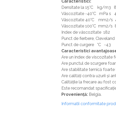
Caracteristici:
Densitate la 15°C kg/m3 
Vâscozitate -40°C mPa s 
Vâscozitate 40°C mm2/s 
Vâscozitate 100°C mm2/s 8
Index de vâscozitate 182
Punct de fierbere, Clevelan
Punct de curgere °C -43
Caracteristici avantajoas
Are un index de viscozitate fo
Are punctul de scurgere foa
Are stabilitate temică foarte
Are calităţi contra uzurii şi 
Calităţile la frecare au fo
Este recomandat spacificaţie
Provenienţă:
Belgia.
Informatii conformitate pro