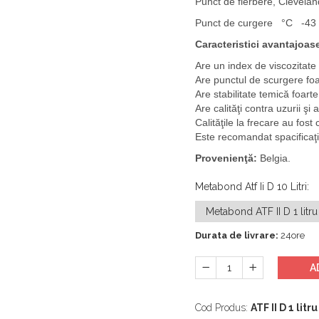
Punct de fierbere, Clevel
Punct de curgere °C -43
Caracteristici avantajoas
Are un index de viscozitate f
Are punctul de scurgere foa
Are stabilitate temică foart
Are calităţi contra uzurii şi
Calităţile la frecare au f
Este recomandat spacificaţi
Provenienţă:
Belgia.
Metabond Atf Ii D 10 Litri
:
Durata de livrare:
24ore
A
Cod Produs:
ATF II D 1 litru