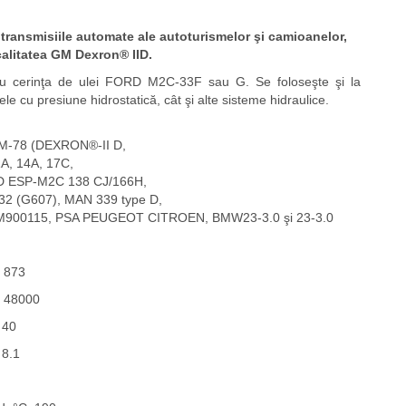
 transmisiile automate ale autoturismelor şi camioanelor,
calitatea GM Dexron® IID.
cu cerinţa de ulei FORD M2C-33F sau G. Se foloseşte şi la
ele cu presiune hidrostatică, cât şi alte sisteme hidraulice.
-78 (DEXRON®-II D,
A, 14A, 17C,
 ESP-M2C 138 CJ/166H,
32 (G607), MAN 339 type D,
900115, PSA PEUGEOT CITROEN, BMW23-3.0 şi 23-3.0
 873
 48000
 40
 8.1