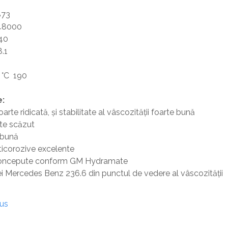
873
48000
40
.1
d °C 190
e:
arte ridicată, şi stabilitate al vâscozităţii foarte bună
rte scăzut
 bună
anticorozive excelente
st concepute conform GM Hydramate
i Mercedes Benz 236.6 din punctul de vedere al vâscozităţii
dus