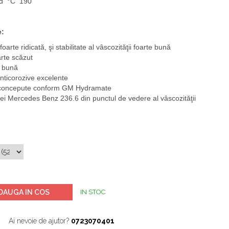
and °C 190
e:
oarte ridicată, şi stabilitate al vâscozităţii foarte bună
rte scăzut
e bună
 anticorozive excelente
ost concepute conform GM Hydramate
ei Mercedes Benz 236.6 din punctul de vedere al vâscozităţii
DAUGA IN COS
IN STOC
Ai nevoie de ajutor?
0723070401